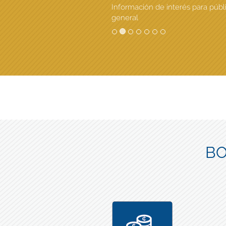
Información de interés para públ
general
BO