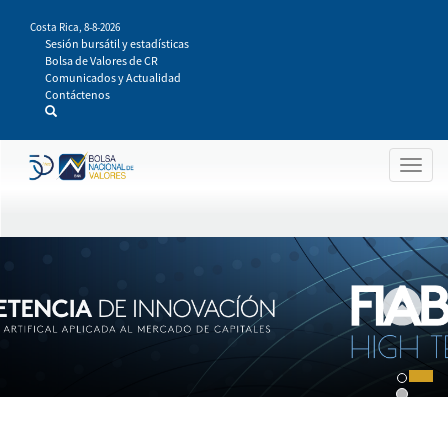
Pasar
Costa Rica,
8-8-2026
al
Sesión bursátil y estadísticas
contenido
Bolsa de Valores de CR
principal
Comunicados y Actualidad
Contáctenos
Togg
navig