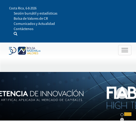
Pasar
Costa Rica,
6-8-2026
al
Sesión bursátil y estadísticas
contenido
Bolsa de Valores de CR
principal
Comunicados y Actualidad
Contáctenos
Togg
navig