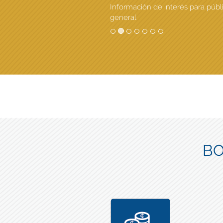
Información de interés para públ
general
BO