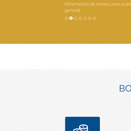
Información de interés para públ
general
BO