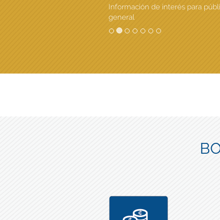
Información de interés para públ
general
BO