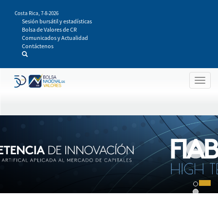
Pasar
Costa Rica,
7-8-2026
al
Sesión bursátil y estadísticas
contenido
Bolsa de Valores de CR
principal
Comunicados y Actualidad
Contáctenos
Togg
navig