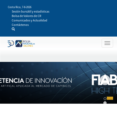
Pasar
Costa Rica,
7-8-2026
al
Sesión bursátil y estadísticas
contenido
Bolsa de Valores de CR
principal
Comunicados y Actualidad
Contáctenos
Togg
navig