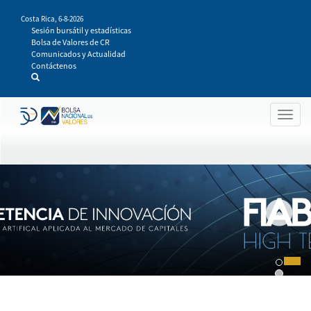
Pasar
Costa Rica,
6-8-2026
al
Sesión bursátil y estadísticas
contenido
Bolsa de Valores de CR
principal
Comunicados y Actualidad
Contáctenos
Togg
navig