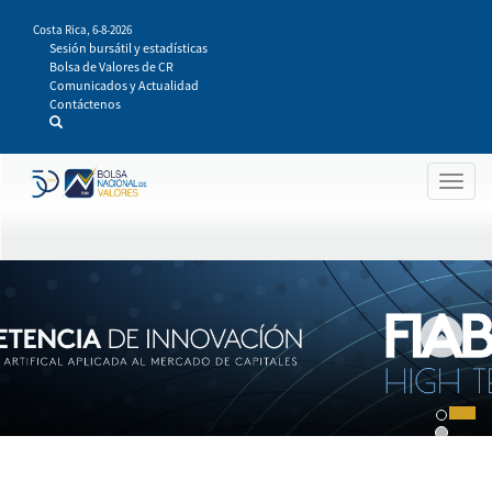
Pasar
Costa Rica,
6-8-2026
al
Sesión bursátil y estadísticas
contenido
Bolsa de Valores de CR
principal
Comunicados y Actualidad
Contáctenos
Togg
navig