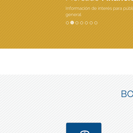
Información de interés para públ
general
BO