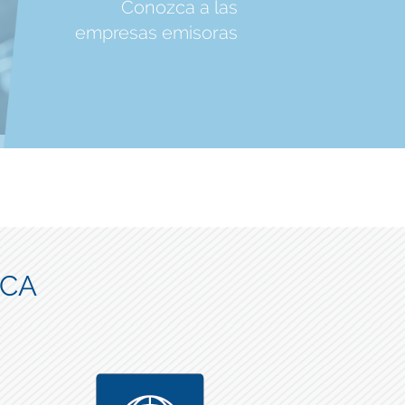
Conozca a las
empresas emisoras
ICA