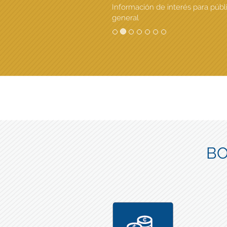
Información de interés para públ
general
BO