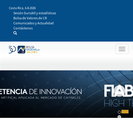
Pasar
Costa Rica,
6-8-2026
al
Sesión bursátil y estadísticas
contenido
Bolsa de Valores de CR
principal
Comunicados y Actualidad
Contáctenos
Togg
navig