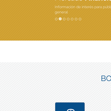
Información de interés para públ
general
BO