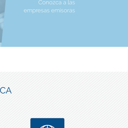
Conozca a las
empresas emisoras
ICA