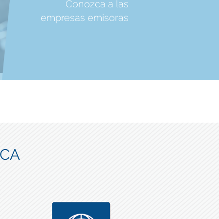
Conozca a las
empresas emisoras
ICA