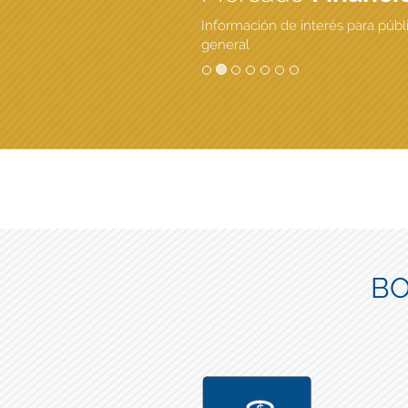
Información de interés para públ
general
BO