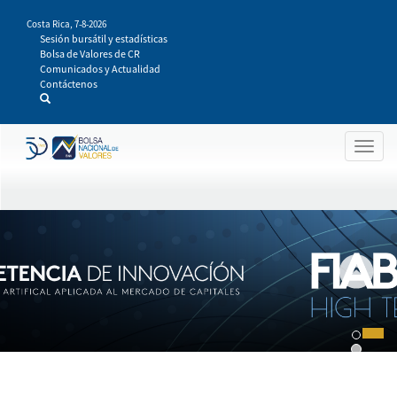
Pasar
Costa Rica,
7-8-2026
al
Sesión bursátil y estadísticas
contenido
Bolsa de Valores de CR
principal
Comunicados y Actualidad
Contáctenos
Togg
navig