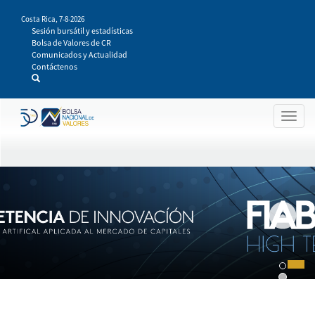
Pasar
Costa Rica,
7-8-2026
al
Sesión bursátil y estadísticas
contenido
Bolsa de Valores de CR
principal
Comunicados y Actualidad
Contáctenos
Togg
navig