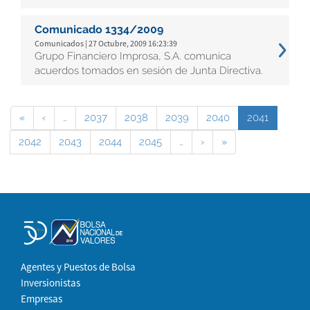
Comunicado 1334/2009
Comunicados | 27 Octubre, 2009 16:23:39
Grupo Financiero Improsa, S.A. comunica
acuerdos tomados en sesión de Junta Directiva.
«
‹
…
2037
2038
2039
2040
2041
2042
2043
2044
2045
…
›
»
Agentes y Puestos de Bolsa
Inversionistas
Empresas