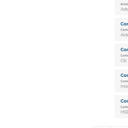
Aviso
Ade
Co
Comu
Ald
Co
Comu
Cit
Co
Comu
Int
Co
Comu
HSB