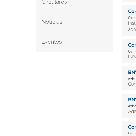
Circulares
Co
Comu
Noticias
Ins
200
Eventos
Co
Comu
INS
BN
Aviso
Com
BN
Aviso
Ade
Co
Comu