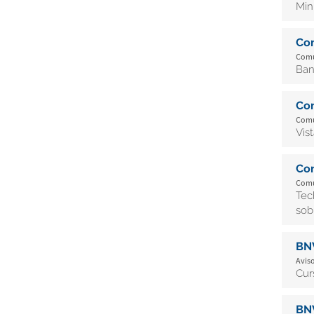
Min
Co
Comu
Ban
Co
Comu
Vis
Co
Comu
Tec
sob
BN
Aviso
Cur
BN