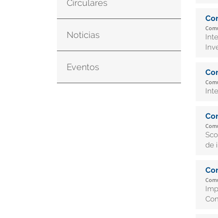
Circulares
Co
Comu
Noticias
Int
Inve
Eventos
Co
Comu
Int
Co
Comu
Sco
de 
Co
Comu
Imp
Con