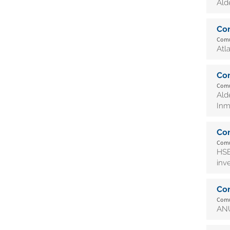
Ald
Co
Comu
Atl
Co
Comu
Ald
Inm
Co
Comu
HSB
inv
Co
Comu
AN