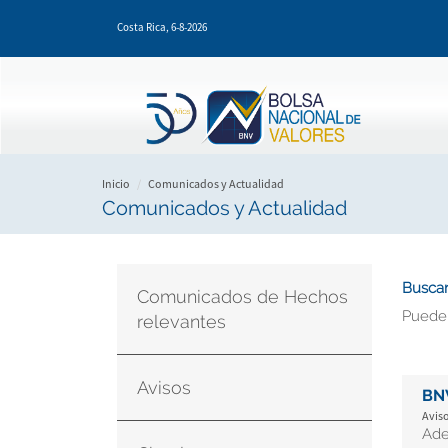
Pasar
Costa Rica,
6-8-2026
al
contenido
principal
Inicio
Comunicados y Actualidad
Comunicados y Actualidad
Buscar
Comunicados de Hechos
Puede
relevantes
Avisos
BN
Aviso
Ade