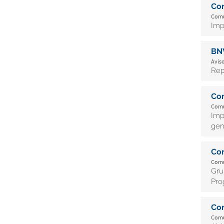
Co
Comu
Imp
BN
Aviso
Rep
Co
Comu
Imp
gen
Co
Comu
Gru
Pro
Co
Comu