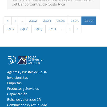
del Banco Central de Costa Rica
«
‹
…
2402
2403
2404
2405
2406
2407
2408
2409
2410
…
›
»
Agentes y Puestos de Bolsa
Inversionistas
Empresas
Productos y Servicios
Capacitación
Bolsa de Valores de CR
Comunicados y Actualidad