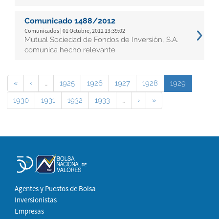
Comunicado 1488/2012
Comunicados | 01 Octubre, 2012 13:39:02
Mutual Sociedad de Fondos de Inversión, S.A.
comunica hecho relevante
«
‹
…
1925
1926
1927
1928
1929
1930
1931
1932
1933
…
›
»
Agentes y Puestos de Bolsa
Inversionistas
Empresas