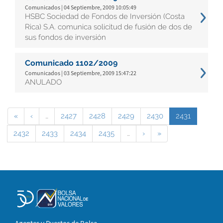
Comunicados | 04 Septiembre, 2009 10:05:49
HSBC Sociedad de Fondos de Inversión (Costa
Rica) S.A. comunica solicitud de fusión de dos de
sus fondos de inversión
Comunicado 1102/2009
Comunicados | 03 Septiembre, 2009 15:47:22
ANULADO
«
‹
…
2427
2428
2429
2430
2431
2432
2433
2434
2435
…
›
»