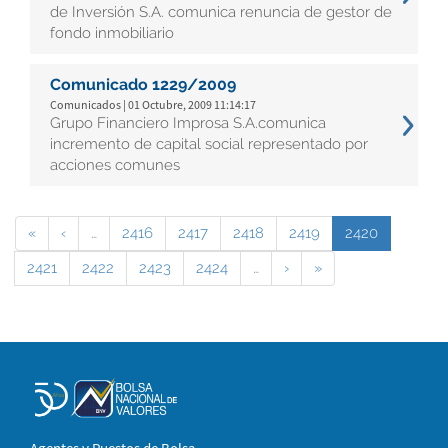
de Inversión S.A. comunica renuncia de gestor de
fondo inmobiliario
Comunicado 1229/2009
Comunicados | 01 Octubre, 2009 11:14:17
Grupo Financiero Improsa S.A.comunica
incremento de capital social representado por
acciones comunes
«
‹
…
2416
2417
2418
2419
2420
2421
2422
2423
2424
…
›
»