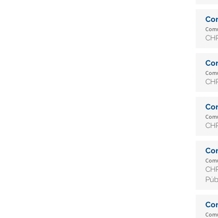
Co
Comun
CHR
Co
Comun
CHR
Co
Comun
CHR
Co
Comun
CHR
Públ
Co
Comun