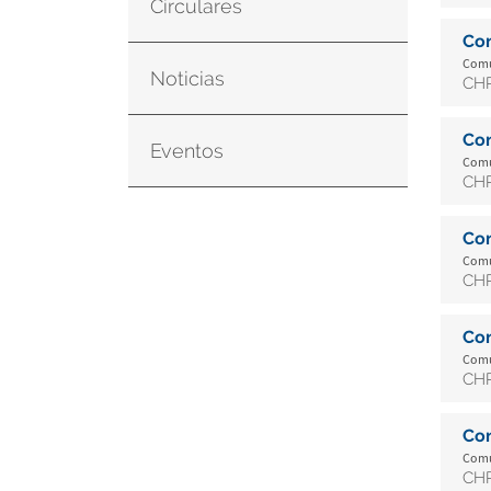
Circulares
Co
Comu
Noticias
CHR
Co
Eventos
Comu
CHR
Co
Comu
CHR
Co
Comu
CHR
Co
Comu
CHR