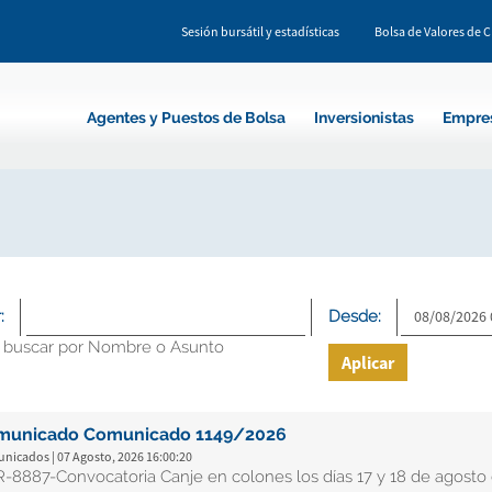
Sesión bursátil y estadísticas
Bolsa de Valores de 
Agentes y Puestos de Bolsa
Inversionistas
Empre
:
Desde:
 buscar por Nombre o Asunto
Aplicar
municado Comunicado 1149/2026
nicados | 07 Agosto, 2026 16:00:20
-8887-Convocatoria Canje en colones los días 17 y 18 de agosto 