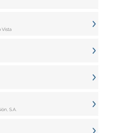
 Vista
ón, S.A.