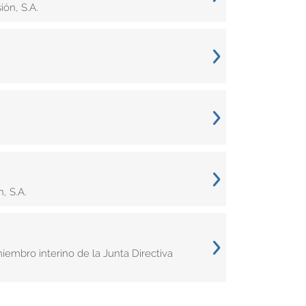
ón, S.A.
, S.A.
bro interino de la Junta Directiva