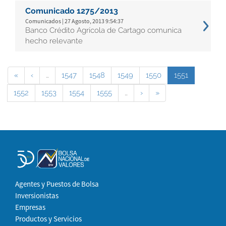
Comunicado 1275/2013
Comunicados | 27 Agosto, 2013 9:54:37
Banco Crédito Agrícola de Cartago comunica
hecho relevante
«
‹
…
1547
1548
1549
1550
1551
1552
1553
1554
1555
…
›
»
Agentes y Puestos de Bolsa
Inversionistas
Empresas
Productos y Servicios