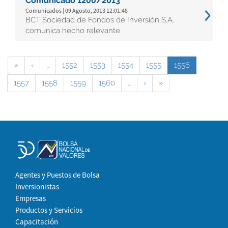
Comunicado 1200/2013
Comunicados | 09 Agosto, 2013 12:01:48
BCT Sociedad de Fondos de Inversión S.A.
comunica hecho relevante
«
‹
…
1552
1553
1554
1555
1556
1557
1558
1559
1560
…
›
»
Agentes y Puestos de Bolsa
Inversionistas
Empresas
Productos y Servicios
Capacitación