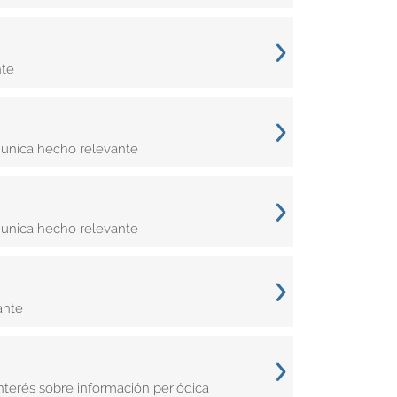
nte
munica hecho relevante
munica hecho relevante
ante
terés sobre información periódica