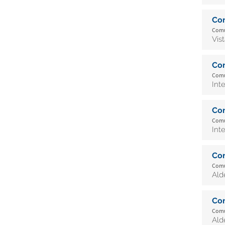
Co
Comu
Vis
Co
Comu
Int
Co
Comu
Int
Co
Comu
Ald
Co
Comu
Ald