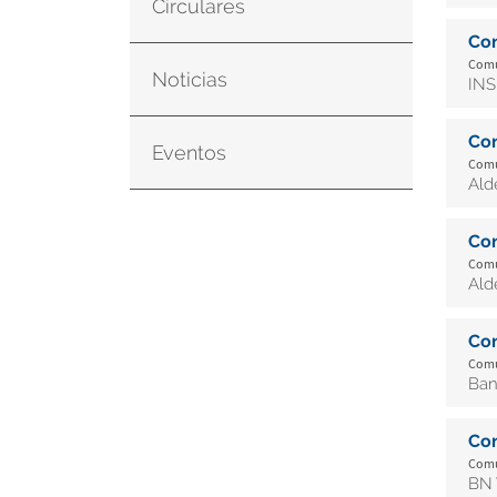
Circulares
Co
Comu
Noticias
INS
Co
Eventos
Comu
Ald
Co
Comu
Ald
Co
Comu
Ban
Co
Comu
BN 