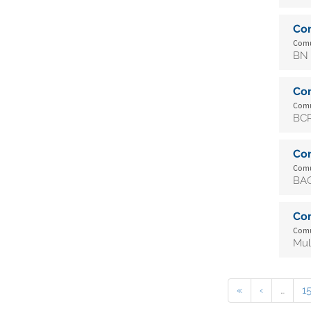
Co
Comu
BN 
Co
Comu
BCR
Co
Comu
BAC
Co
Comu
Mul
«
‹
…
1