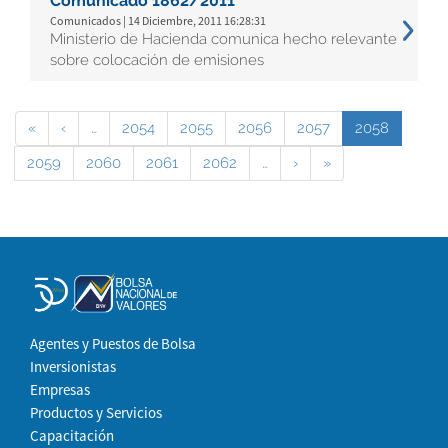
Comunicado 1862/2011
Comunicados | 14 Diciembre, 2011 16:28:31
Ministerio de Hacienda comunica hecho relevante
sobre colocación de emisiones
«
‹
…
2054
2055
2056
2057
2058
2059
2060
2061
2062
…
›
»
Agentes y Puestos de Bolsa
Inversionistas
Empresas
Productos y Servicios
Capacitación