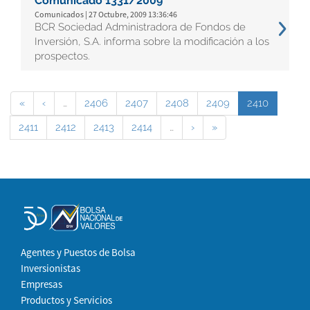
Comunicado 1331/2009
Comunicados | 27 Octubre, 2009 13:36:46
BCR Sociedad Administradora de Fondos de
Inversión, S.A. informa sobre la modificación a los
prospectos.
«
‹
…
2406
2407
2408
2409
2410
2411
2412
2413
2414
…
›
»
Agentes y Puestos de Bolsa
Inversionistas
Empresas
Productos y Servicios