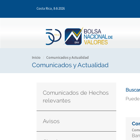
Pasar
Costa Rica,
8-8-2026
al
contenido
principal
Inicio
Comunicados y Actualidad
Comunicados y Actualidad
Buscar
Comunicados de Hechos
Puede
relevantes
Avisos
Co
Comu
Ban