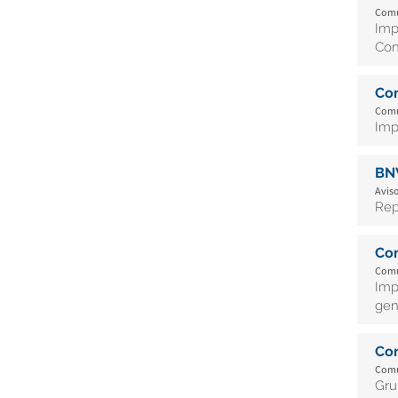
Comu
Imp
Con
Co
Comu
Imp
BN
Aviso
Rep
Co
Comu
Imp
gen
Co
Comu
Gru