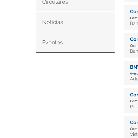
Circulares
Co
Comu
Noticias
Ban
Co
Eventos
Comu
Ban
BN
Aviso
Ade
Co
Comu
Pue
Co
Comu
Vis