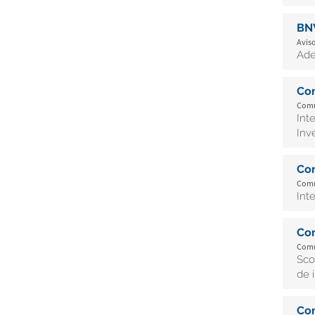
BN
Aviso
Ade
Co
Comu
Int
Inve
Co
Comu
Int
Co
Comu
Sco
de 
Co