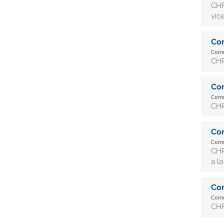
CHR
vic
Co
Comun
CHR
Co
Comun
CHR
Co
Comun
CHR
a l
Co
Comun
CHR