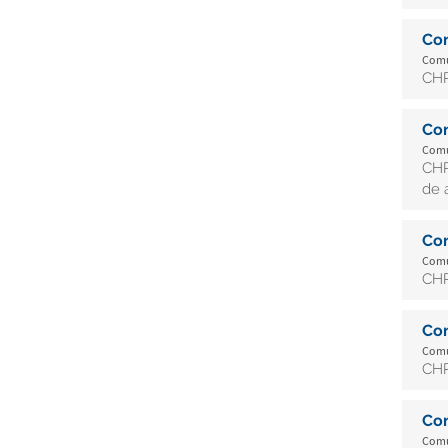
Co
Comun
CHR
Co
Comun
CHR
de 
Co
Comun
CHR
Co
Comun
CHR
Co
Comun