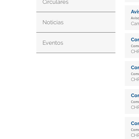
Circulares
Av
Aviso
Noticias
Cam
Co
Eventos
Comun
CHR
Co
Comun
CHR
Co
Comun
CHR
Co
Comun
CHR