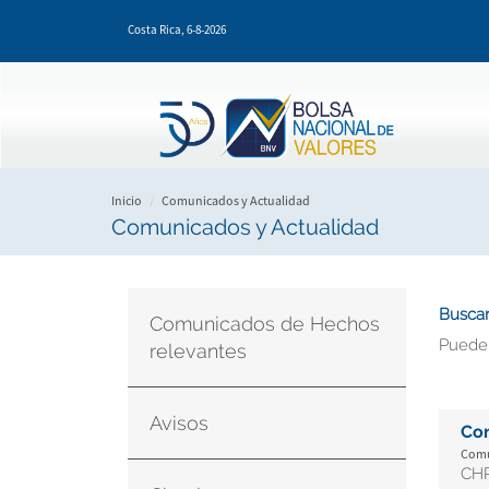
Pasar
Costa Rica,
6-8-2026
al
contenido
principal
Inicio
Comunicados y Actualidad
Comunicados y Actualidad
Buscar
Comunicados de Hechos
Puede
relevantes
Avisos
Co
Comun
CHR