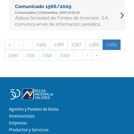
Comunicado 1566/2009
Comunicados | 14 Diciembre, 2009 15:03:10
Aldesa Sociedad de Fondos de Inversión, S.A,
comunica envío de información periódica
«
‹
…
2385
2386
2387
2388
2389
2390
2391
2392
2393
…
›
»
Agentes y Puestos de Bolsa
Inversionistas
Empresas
Productos y Servicios