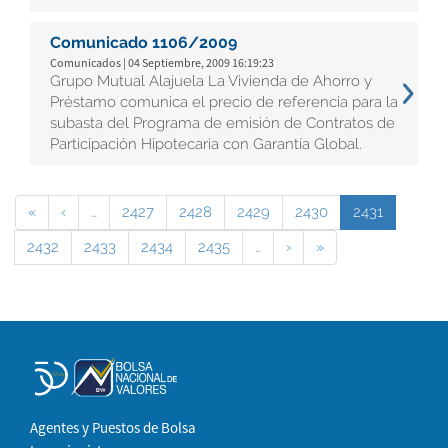
Comunicado 1106/2009
Comunicados | 04 Septiembre, 2009 16:19:23
Grupo Mutual Alajuela La Vivienda de Ahorro y
Préstamo comunica el precio de referencia para la
subasta del Programa de emisión de Contratos de
Participación Hipotecaria con Garantía Global.
«
‹
…
2427
2428
2429
2430
2431
2432
2433
2434
2435
…
›
»
Agentes y Puestos de Bolsa