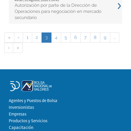
Autorización por parte de la Dirección de
Operaciones para negociación en mercado
secundario
«
‹
1
2
3
4
5
6
7
8
9
…
›
»
Agentes y Puestos de Bolsa
Inversionistas
Empresas
Productos y Servicios
Capacitación