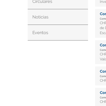
Circulares
Inv
Co
Noticias
Comun
CHR
de 
Eventos
Esc
Co
Comun
CHR
Val
Co
Comun
CHR
Co
Comun
CH