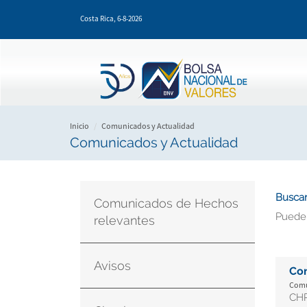
Pasar
Costa Rica,
6-8-2026
al
contenido
principal
Inicio
Comunicados y Actualidad
Comunicados y Actualidad
Buscar
Comunicados de Hechos
Puede
relevantes
Avisos
Co
Comun
CHR