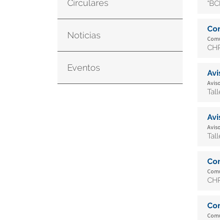
Circulares
“BC
Co
Noticias
Comun
CHR
Eventos
Av
Aviso
Tal
Av
Aviso
Tal
Co
Comun
CHR
Co
Comun