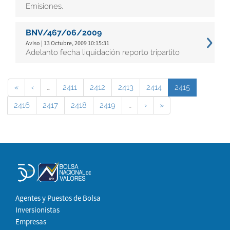
Emisiones.
BNV/467/06/2009
Aviso | 13 Octubre, 2009 10:15:31
Adelanto fecha liquidación reporto tripartito
«
‹
…
2411
2412
2413
2414
2415
2416
2417
2418
2419
…
›
»
Agentes y Puestos de Bolsa
Inversionistas
Empresas