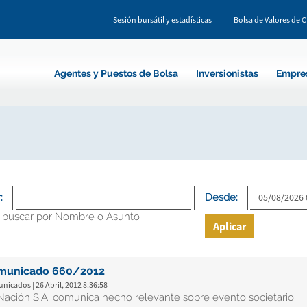
Sesión bursátil y estadísticas
Bolsa de Valores de 
Agentes y Puestos de Bolsa
Inversionistas
Empre
:
Desde:
 buscar por Nombre o Asunto
Aplicar
municado 660/2012
icados | 26 Abril, 2012 8:36:58
Nación S.A. comunica hecho relevante sobre evento societario.