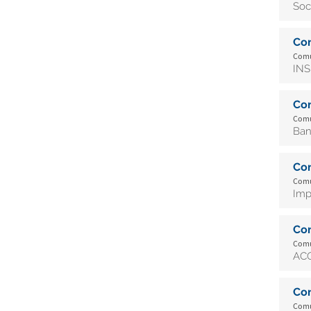
Soc
Co
Comun
INS
Co
Comun
Ban
Co
Comun
Imp
Co
Comun
ACO
Co
Comun