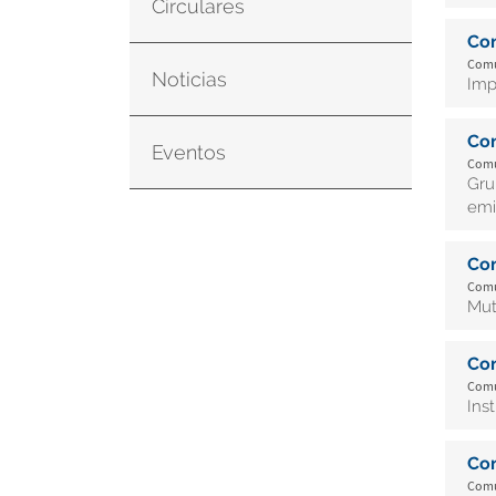
Circulares
Co
Comun
Noticias
Imp
Co
Eventos
Comun
Gru
emi
Co
Comun
Mut
Co
Comun
Ins
Co
Comun