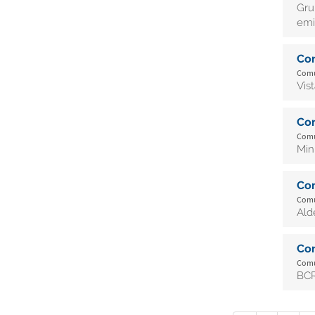
Gru
emi
Co
Comun
Vis
Co
Comun
Min
Co
Comun
Ald
Co
Comun
BCR