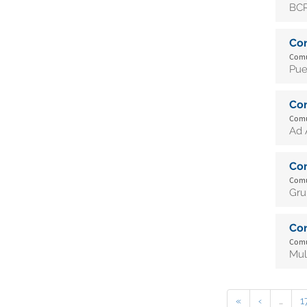
BCR
Co
Comun
Pue
Co
Comun
Ad 
Co
Comun
Gru
Co
Comun
Mul
«
‹
…
1