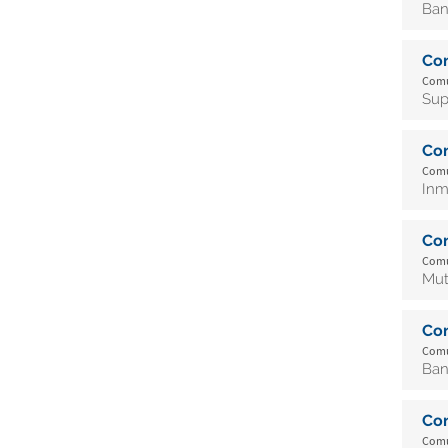
Ban
Co
Comun
Sup
Co
Comun
Inm
Co
Comun
Mut
Co
Comun
Ban
Co
Comun