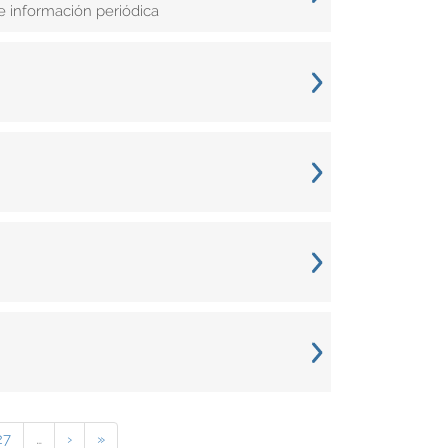
e información periódica
27
…
›
»