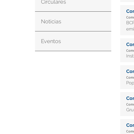
Circulares
Co
Comun
Noticias
BCR
emi
Eventos
Co
Comun
Ins
Co
Comun
Pop
Co
Comun
Gru
Co
Comun