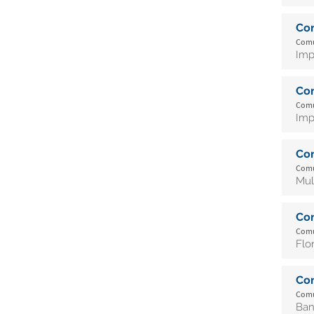
Co
Comu
Imp
Co
Comu
Imp
Co
Comu
Mul
Co
Comu
Flo
Co
Comu
Ban