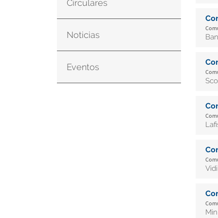
Circulares
Co
Comu
Noticias
Ban
Co
Eventos
Comu
Sco
Co
Comu
Laf
Co
Comu
Vid
Co
Comu
Min