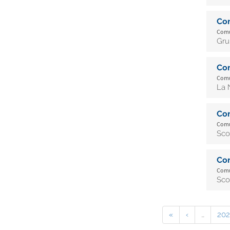
Co
Comu
Gru
Co
Comu
La 
Co
Comu
Sco
Co
Comu
Sco
«
‹
…
202