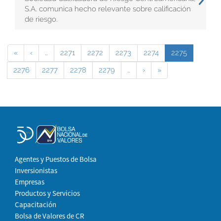
S.A. comunica hecho relevante sobre calificación
de riesgo.
«
‹
…
2271
2272
2273
2274
2275
2276
2277
2278
2279
…
›
»
Agentes y Puestos de Bolsa
Inversionistas
Empresas
Productos y Servicios
Capacitación
Bolsa de Valores de CR