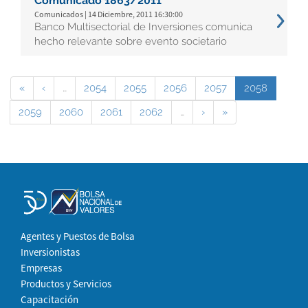
Comunicado 1863/2011
Comunicados | 14 Diciembre, 2011 16:30:00
Banco Multisectorial de Inversiones comunica
hecho relevante sobre evento societario
«
‹
…
2054
2055
2056
2057
2058
2059
2060
2061
2062
…
›
»
Agentes y Puestos de Bolsa
Inversionistas
Empresas
Productos y Servicios
Capacitación