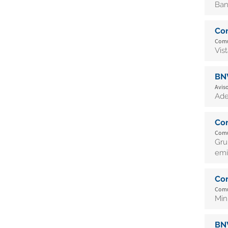
Ban
Co
Comu
Vis
BN
Aviso
Ade
Co
Comu
Gru
emi
Co
Comu
Min
BN