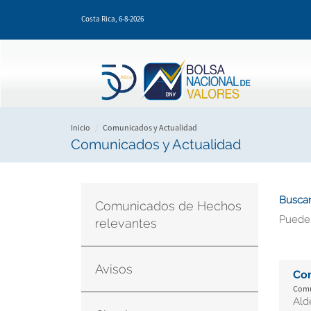
Pasar
Costa Rica,
6-8-2026
al
contenido
principal
Inicio
Comunicados y Actualidad
Comunicados y Actualidad
Buscar
Comunicados de Hechos
Puede
relevantes
Avisos
Co
Comu
Ald