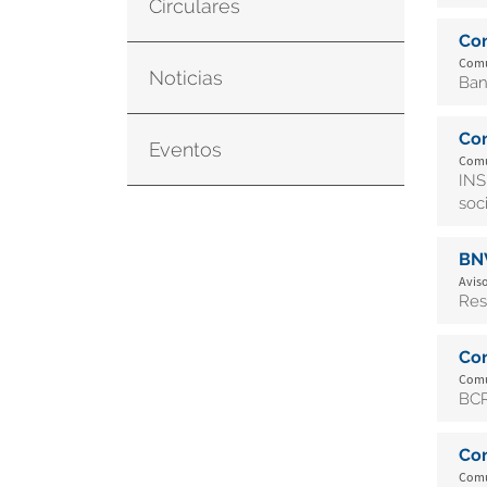
Circulares
Co
Comu
Noticias
Ban
Co
Eventos
Comu
INS
soc
BN
Aviso
Res
Co
Comu
BCR
Co
Comu