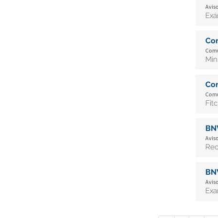
Aviso
Exá
Co
Comu
Min
Co
Comu
Fit
BN
Aviso
Rec
BN
Aviso
Exa