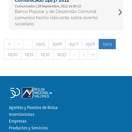
Comunicado 1483/2012
Comunicados | 28 Septiembre, 2012 16:59:13
Banco Popular y de Desarrollo Comunal
comunica hecho relevante sobre evento
societario
«
‹
…
1925
1926
1927
1928
1929
1930
1931
1932
1933
…
›
»
Agentes y Puestos de Bolsa
Inversionistas
Empresas
Productos y Servicios