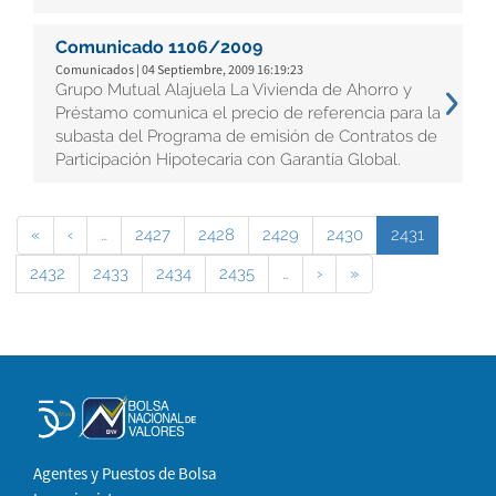
Comunicado 1106/2009
Comunicados | 04 Septiembre, 2009 16:19:23
Grupo Mutual Alajuela La Vivienda de Ahorro y
Préstamo comunica el precio de referencia para la
subasta del Programa de emisión de Contratos de
Participación Hipotecaria con Garantía Global.
«
‹
…
2427
2428
2429
2430
2431
2432
2433
2434
2435
…
›
»
Agentes y Puestos de Bolsa