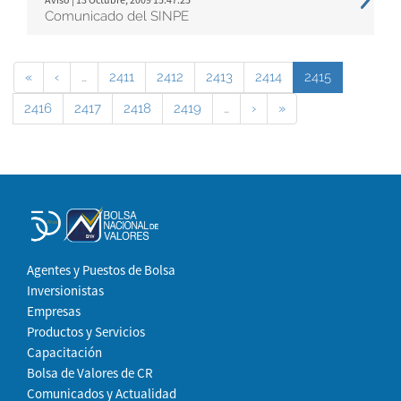
Comunicado del SINPE
«
‹
…
2411
2412
2413
2414
2415
2416
2417
2418
2419
…
›
»
Agentes y Puestos de Bolsa
Inversionistas
Empresas
Productos y Servicios
Capacitación
Bolsa de Valores de CR
Comunicados y Actualidad