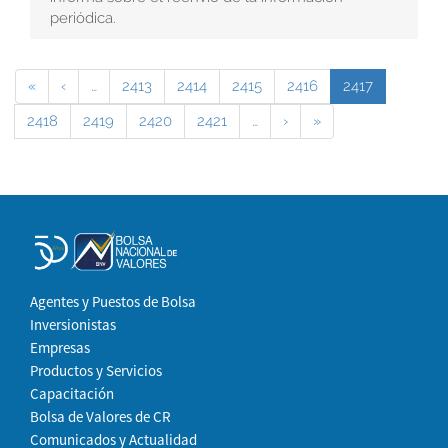
periódica.
«
‹
…
2413
2414
2415
2416
2417
2418
2419
2420
2421
…
›
»
Agentes y Puestos de Bolsa
Inversionistas
Empresas
Productos y Servicios
Capacitación
Bolsa de Valores de CR
Comunicados y Actualidad