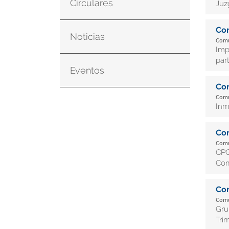
Circulares
Juz
Co
Noticias
Comu
Imp
par
Eventos
Co
Comu
Inm
Co
Comu
CPG
Com
Co
Comu
Gru
Tri