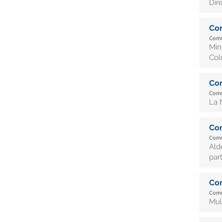
Dir
Co
Comu
Min
Col
Co
Comu
La 
Co
Comu
Ald
par
Co
Comu
Mul