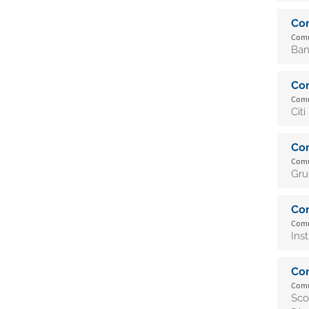
Co
Comu
Ban
Co
Comu
Cit
Co
Comu
Gru
Co
Comu
Ins
Co
Comu
Sco